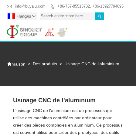

info@buyalu.com
+86-757-85513732, +86-13927794695


Français

Togg

>
Des produits
>
Usinage CNC de l'aluminium
maison
Usinage CNC de l'aluminium
L'usinage CNC de l'aluminium est un processus qui
utilise des machines contrôlées par ordinateur pour
créer des pièces complexes en aluminium. Ce processus
est souvent utilisé pour créer des prototypes, des outils