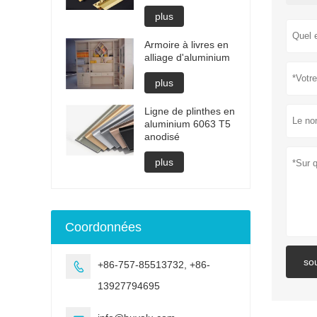
plus
Armoire à livres en
alliage d'aluminium
plus
Ligne de plinthes en
aluminium 6063 T5
anodisé
plus
Coordonnées
so
+86-757-85513732, +86-

13927794695