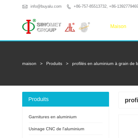

info@buyalu.com
+86-757-85513732, +86-139277946

Maison
maison
>
Produits
>
profilés en aluminium à grain de 
Produits
prof
Garnitures en aluminium
Usinage CNC de l'aluminium