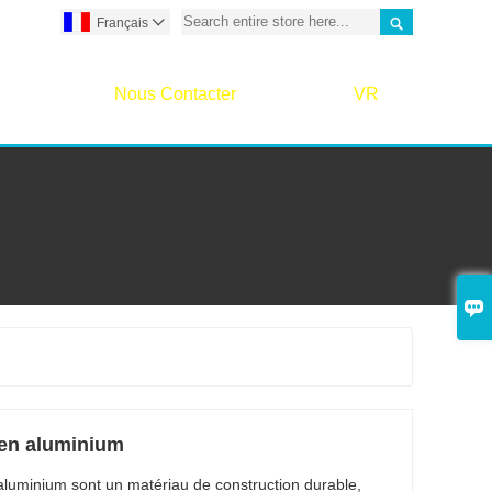

Français

Nous Contacter
VR

s en aluminium
 aluminium sont un matériau de construction durable,